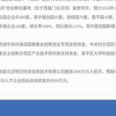
空间”创业孵化基地（位于西直门长河湾）装修完毕，预计2016年
园企业共360家，其中留创园45家，财经园70家，昌平园10家，
企业184家，增长率100%，同比增长135%。其中留创园新增5家，
园完成中关村海淀园管委会创新创业专项支持资金、中关村示范
家自主创新示范区产业技术研究院支持资金、昌平区大学科技园
协助北京明日时尚信息技术有限公司融资1800万元人民币，帮
海归人才企业创业启动资金共计80万元。