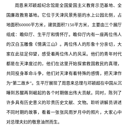
周恩来邓颖超纪念馆是全国爱国主义教育示范基地、全
国廉政教育基地。它位于天津风景秀丽的水上公园北侧，占
地面积60000平方米，建筑面积7150平方米，主要由三个展厅
组成：瞻仰厅、生平厅和情怀厅。瞻仰厅内有一座两位伟人
的汉白玉雕像《情满江山》。两位伟人的形象十分亲切，大
家在此驻足仰望，感受着两位伟人的风采。他们的青年时代
都是在天津度过的，他们在这里开始探索救国救民的真理，
共同投身革命斗争，他们对天津有着特殊的感情，把天津作
为“第二故乡”。生平厅展现了周恩来总理与邓颖超在中国从沉
睡到苏醒再到崛起的各个时期做出伟大贡献。同时，陈列了
许多具有历史意义的珍贵历史文献、文物。聆听讲解员讲述
不同时期的故事，看着一张张风雨岁月中的照片，大家心中
对总理夫妇的敬意油然而生。