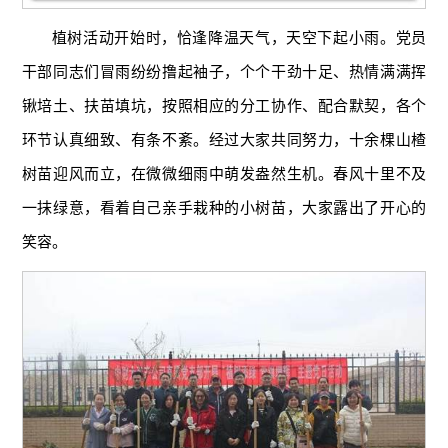
植树活动开始时，恰逢降温天气，天空下起小雨。党员
干部同志们冒雨纷纷撸起袖子，个个干劲十足、热情满满挥
锹培土、扶苗填坑，按照相应的分工协作、配合默契，各个
环节认真细致、有条不紊。经过大家共同努力，十余棵山楂
树苗迎风而立，在微微细雨中萌发盎然生机。春风十里不及
一抹绿意，看着自己亲手栽种的小树苗，大家露出了开心的
笑容。