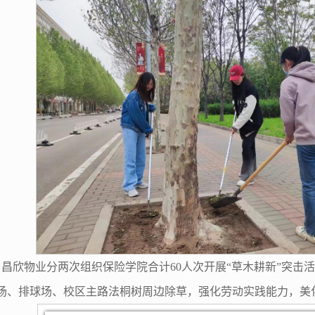
至4:00，昌欣物业分两次组织保险学院合计60人次开展“草木耕新
场、排球场、校区主路法桐树周边除草，强化劳动实践能力，美