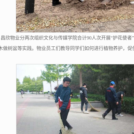
至4:00，昌欣物业分两次组织文化与传媒学院合计90人次开展“护
木做树盆等实践。物业员工们教导同学们如何进行植物养护，促