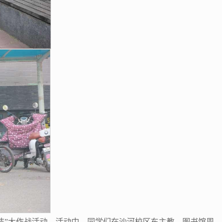
校径整洁”大作战活动。活动中，同学们在沙河校区东主教、图书馆周