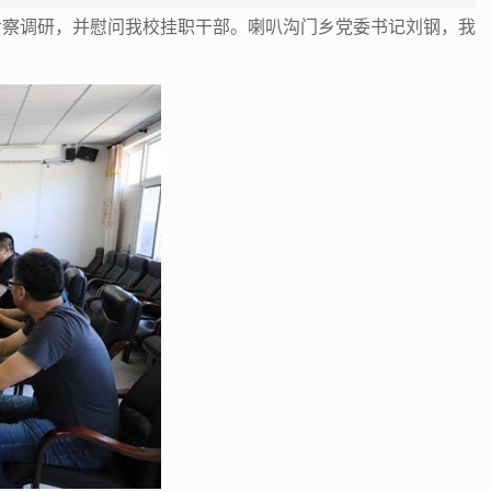
村考察调研，并慰问我校挂职干部。喇叭沟门乡党委书记刘钢，我