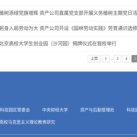
植树添绿党旗增辉 资产公司直属党支部开展义务植树主题党日
躬身入局劳动为大 资产公司开设《园林劳动实践》劳育通识选
北京高校大学生创业园（沙河园）揭牌仪式在我校举行
...
上页
1
3
4
5
科技园区管委会
中央财经大学
资产与后勤管理处
科技
高校马克思主义理论教育研究